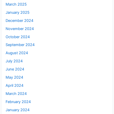
March 2025
January 2025
December 2024
November 2024
October 2024
September 2024
August 2024
July 2024
June 2024
May 2024
April 2024
March 2024
February 2024
January 2024