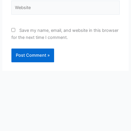
Website
Save my name, email, and website in this browser
for the next time I comment.