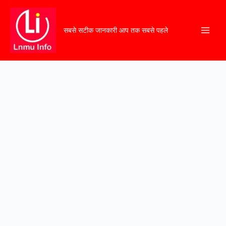
सबसे सटीक जानकारी आप तक सबसे पहले