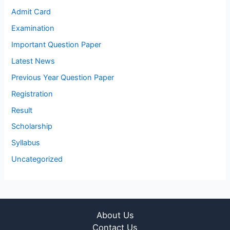
Admit Card
Examination
Important Question Paper
Latest News
Previous Year Question Paper
Registration
Result
Scholarship
Syllabus
Uncategorized
About Us
Contact Us