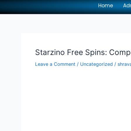
Home
Ad
Starzino Free Spins: Comp
Starzino
Free
Leave a Comment
/
Uncategorized
/
shra
Spins:
Complete
Gids
voor
Maximale
Winsten