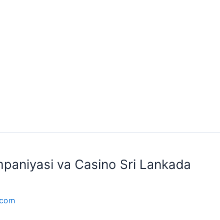
paniyasi va Casino Sri Lankada
.com