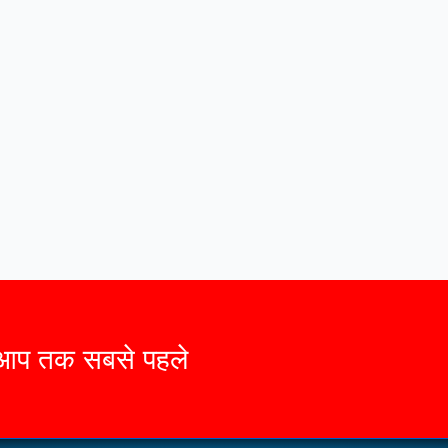
आप तक सबसे पहले