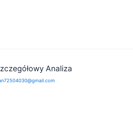
Szczegółowy Analiza
van72504030@gmail.com