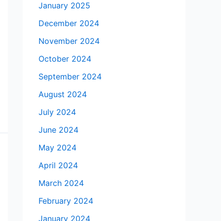
January 2025
December 2024
November 2024
October 2024
September 2024
August 2024
July 2024
June 2024
May 2024
April 2024
March 2024
February 2024
January 2024