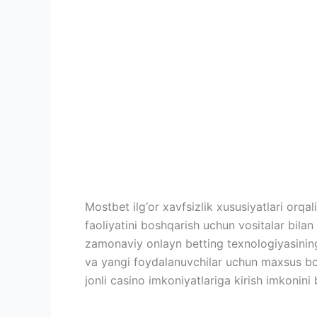
Casino
Sri
Lankada
Login
Mostbet ilg‘or xavfsizlik xususiyatlari orqali
faoliyatini boshqarish uchun vositalar bilan 
zamonaviy onlayn betting texnologiyasining e
va yangi foydalanuvchilar uchun maxsus bonus
jonli casino imkoniyatlariga kirish imkonini