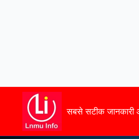
Skip
to
content
सबसे सटीक जानकारी 