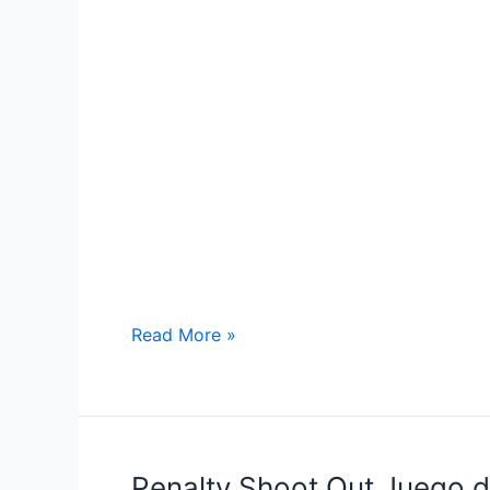
Read More »
Penalty Shoot Out Juego d
Penalty