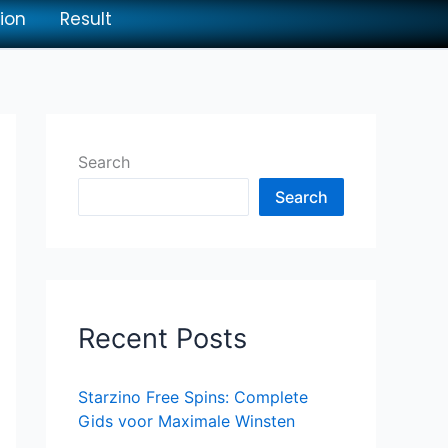
ion
Result
Search
Search
Recent Posts
Starzino Free Spins: Complete
Gids voor Maximale Winsten