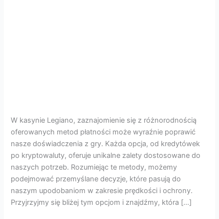
W kasynie Legiano, zaznajomienie się z różnorodnością
oferowanych metod płatności może wyraźnie poprawić
nasze doświadczenia z gry. Każda opcja, od kredytówek
po kryptowaluty, oferuje unikalne zalety dostosowane do
naszych potrzeb. Rozumiejąc te metody, możemy
podejmować przemyślane decyzje, które pasują do
naszym upodobaniom w zakresie prędkości i ochrony.
Przyjrzyjmy się bliżej tym opcjom i znajdźmy, która […]