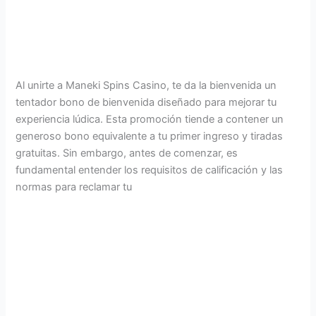
Al unirte a Maneki Spins Casino, te da la bienvenida un
tentador bono de bienvenida diseñado para mejorar tu
experiencia lúdica. Esta promoción tiende a contener un
generoso bono equivalente a tu primer ingreso y tiradas
gratuitas. Sin embargo, antes de comenzar, es
fundamental entender los requisitos de calificación y las
normas para reclamar tu