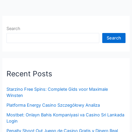
Search
Search
Recent Posts
Starzino Free Spins: Complete Gids voor Maximale
Winsten
Platforma Energy Casino Szczegółowy Analiza
Mostbet: Onlayn Bahis Kompaniyasi va Casino Sri Lankada
Login
Penalty Shoot Out Juego de Casino Gratis y Dinero Real