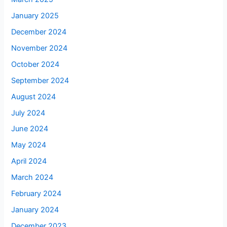
January 2025
December 2024
November 2024
October 2024
September 2024
August 2024
July 2024
June 2024
May 2024
April 2024
March 2024
February 2024
January 2024
December 2023