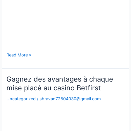
Read More »
Gagnez des avantages à chaque
Gagnez
des
mise placé au casino Betfirst
avantages
Uncategorized
/
shravan72504030@gmail.com
à
chaque
mise
placé
au