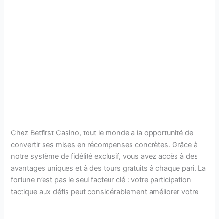
casino
Betfirst
Chez Betfirst Casino, tout le monde a la opportunité de
convertir ses mises en récompenses concrètes. Grâce à
notre système de fidélité exclusif, vous avez accès à des
avantages uniques et à des tours gratuits à chaque pari. La
fortune n’est pas le seul facteur clé : votre participation
tactique aux défis peut considérablement améliorer votre