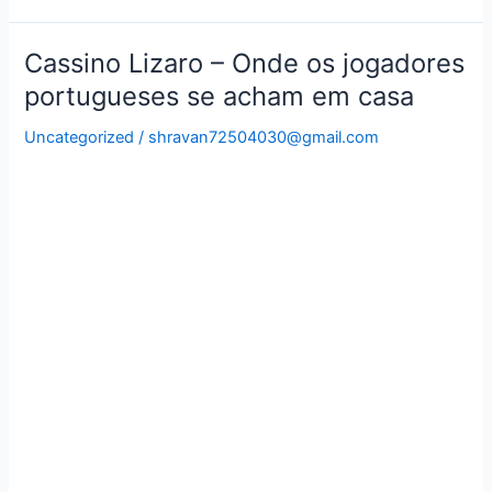
Cassino Lizaro – Onde os jogadores
Cassino
Lizaro
portugueses se acham em casa
–
Uncategorized
/
shravan72504030@gmail.com
Onde
os
jogadores
portugueses
se
acham
em
casa