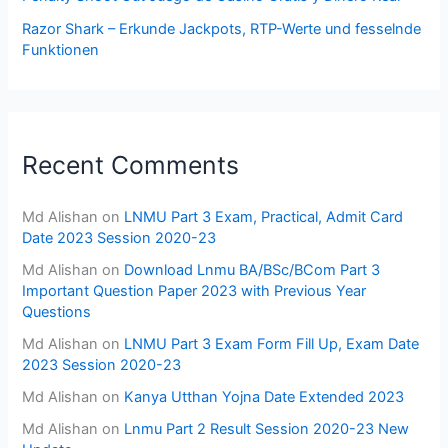
Razor Shark – Erkunde Jackpots, RTP-Werte und fesselnde
Funktionen
Recent Comments
Md Alishan
on
LNMU Part 3 Exam, Practical, Admit Card
Date 2023 Session 2020-23
Md Alishan
on
Download Lnmu BA/BSc/BCom Part 3
Important Question Paper 2023 with Previous Year
Questions
Md Alishan
on
LNMU Part 3 Exam Form Fill Up, Exam Date
2023 Session 2020-23
Md Alishan
on
Kanya Utthan Yojna Date Extended 2023
Md Alishan
on
Lnmu Part 2 Result Session 2020-23 New