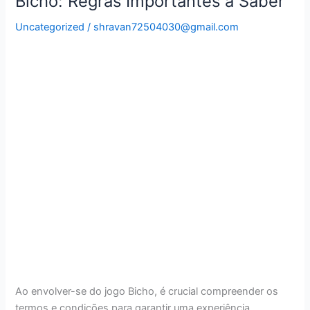
Bicho: Regras Importantes a Saber
Condições
Uncategorized
/
shravan72504030@gmail.com
para
o
Jogo
Bicho:
Regras
Importantes
a
Saber
Ao envolver-se do jogo Bicho, é crucial compreender os
termos e condições para garantir uma experiência