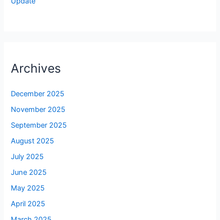
Update
Archives
December 2025
November 2025
September 2025
August 2025
July 2025
June 2025
May 2025
April 2025
March 2025