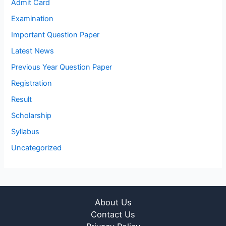
Admit Card
Examination
Important Question Paper
Latest News
Previous Year Question Paper
Registration
Result
Scholarship
Syllabus
Uncategorized
About Us
Contact Us