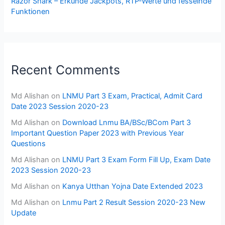
Razor Shark – Erkunde Jackpots, RTP-Werte und fesselnde
Funktionen
Recent Comments
Md Alishan
on
LNMU Part 3 Exam, Practical, Admit Card
Date 2023 Session 2020-23
Md Alishan
on
Download Lnmu BA/BSc/BCom Part 3
Important Question Paper 2023 with Previous Year
Questions
Md Alishan
on
LNMU Part 3 Exam Form Fill Up, Exam Date
2023 Session 2020-23
Md Alishan
on
Kanya Utthan Yojna Date Extended 2023
Md Alishan
on
Lnmu Part 2 Result Session 2020-23 New
Update