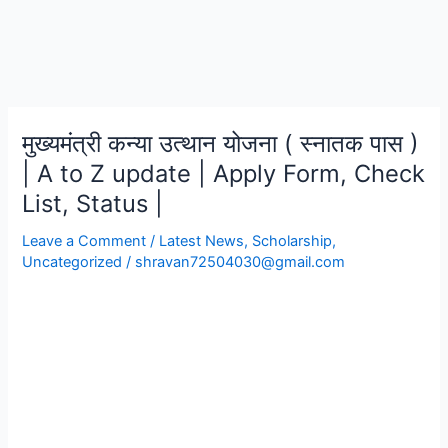
मुख्यमंत्री कन्या उत्थान योजना ( स्नातक पास )
मुख्यमंत्री
कन्या
| A to Z update | Apply Form, Check
उत्थान
List, Status |
योजना
(
Leave a Comment
/
Latest News
,
Scholarship
,
स्नातक
Uncategorized
/
shravan72504030@gmail.com
पास
)
|
A
to
Z
update