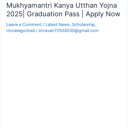
Mukhyamantri Kanya Utthan Yojna
Mukhyamantri
Kanya
2025| Graduation Pass | Apply Now
Utthan
Leave a Comment
/
Latest News
,
Scholarship
,
Yojna
Uncategorized
/
shravan72504030@gmail.com
2025|
Graduation
Pass
|
Apply
Now