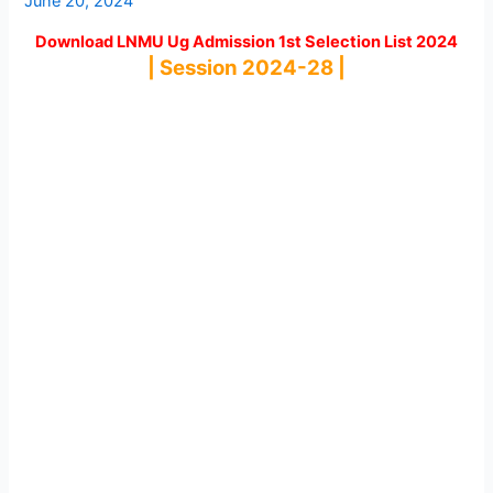
June 20, 2024
Download LNMU Ug Admission 1st Selection List 2024
| Session 2024-28 |