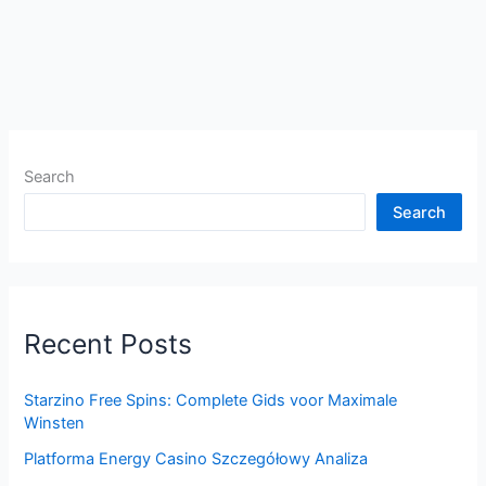
Search
Search
Recent Posts
Starzino Free Spins: Complete Gids voor Maximale
Winsten
Platforma Energy Casino Szczegółowy Analiza