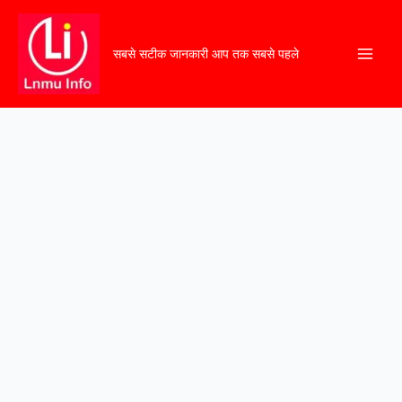
सबसे सटीक जानकारी आप तक सबसे पहले