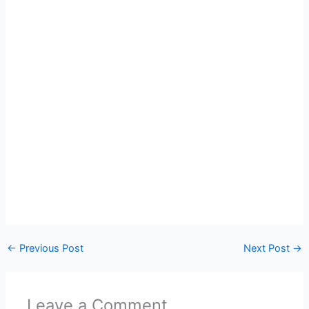
←
Previous Post
Next Post
→
Leave a Comment