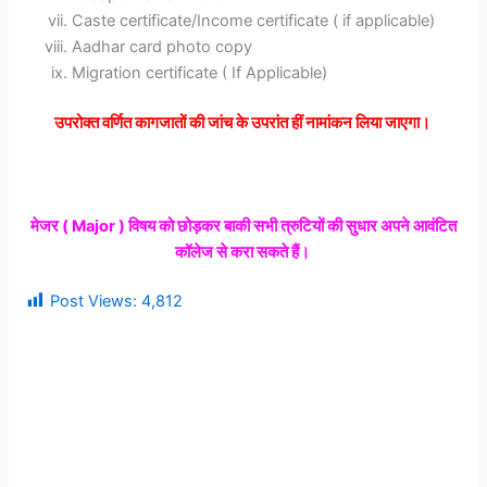
Caste certificate/Income certificate ( if applicable)
Aadhar card photo copy
Migration certificate ( If Applicable)
उपरोक्त वर्णित कागजातों की जांच के उपरांत हीं नामांकन लिया जाएगा।
मेजर ( Major ) विषय को छोड़कर बाकी सभी त्रुटियों की सुधार अपने आवंटित
कॉलेज से करा सकते हैं।
Post Views:
4,812