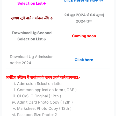
Click Here/यहां क्लिक करे
Selection List→
24 जून 2024 से 04 जुलाई
प्रथम सूची वाले नामांकन लेंगे →
2024 तक
Download Ug Second
Coming soon
Selection List→
Download Ug Admission
Click here
notice 2024
आवंटित कॉलेज में नामांकन के समय लगने वाले कागजात:-
Admission Selection letter
Common application form ( CAF )
CLC/SLC Original ( 12th )
Admit Card Photo Copy ( 12th )
Marksheet Photo Copy ( 12th )
Passport Size Photo-2