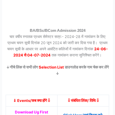
BA/BSc/BCom Admission 2024
चार वर्षीय स्नातक प्रथम सेमेस्टर सत्र:- 2024-28 में नामांकन के लिए
प्रथम चयन सूची दिनांक 20 जून 2024 को जारी कर दिया गया है। प्रथम
चयन सूची के आधार पर अपने आवंटित कॉलेजों में नामांकन दिनांक
24-06-
2024 से 04-07-2024
तक नामांकन कराना सुनिश्चित करेंगे।
↓नीचे लिंक से सभी लोग
Selection List
डाउनलोड करके नाम चेक कर लेंगे
↓
⇓ Events/कब क्या होंगे ⇓
⇓ संबंधित लिंक/ तिथि ⇓
Download Ug First