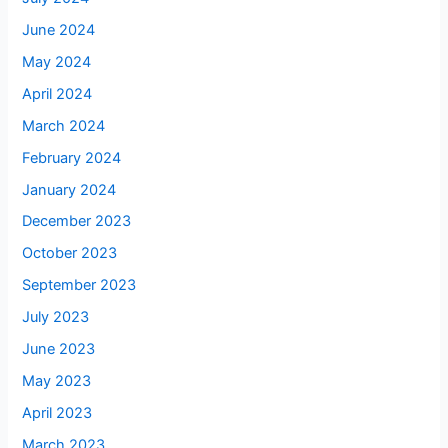
June 2024
May 2024
April 2024
March 2024
February 2024
January 2024
December 2023
October 2023
September 2023
July 2023
June 2023
May 2023
April 2023
March 2023