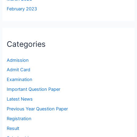
February 2023
Categories
Admission
Admit Card
Examination
Important Question Paper
Latest News
Previous Year Question Paper
Registration
Result