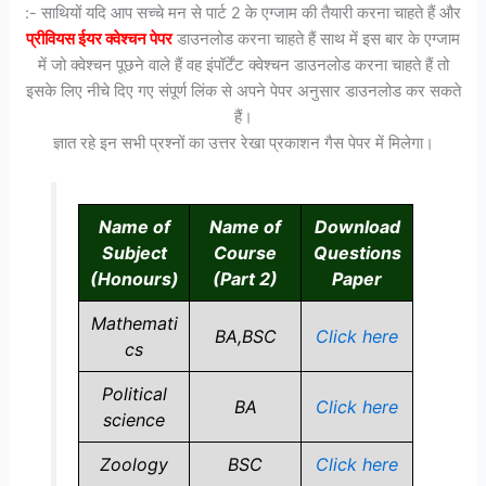
:- साथियों यदि आप सच्चे मन से पार्ट 2 के एग्जाम की तैयारी करना चाहते हैं और
प्रीवियस ईयर क्वेश्चन पेपर
डाउनलोड करना चाहते हैं साथ में इस बार के एग्जाम
में जो क्वेश्चन पूछने वाले हैं वह इंपॉर्टेंट क्वेश्चन डाउनलोड करना चाहते हैं तो
इसके लिए नीचे दिए गए संपूर्ण लिंक से अपने पेपर अनुसार डाउनलोड कर सकते
हैं।
ज्ञात रहे इन सभी प्रश्नों का उत्तर रेखा प्रकाशन गैस पेपर में मिलेगा।
Name of
Name of
Download
Subject
Course
Questions
(Honours)
(Part 2)
Paper
Mathemati
BA,BSC
Click here
cs
Political
BA
Click here
science
Zoology
BSC
Click here