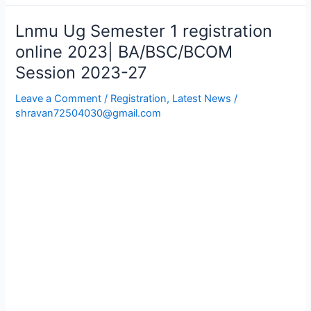
Lnmu Ug Semester 1 registration
Lnmu
Ug
online 2023| BA/BSC/BCOM
Semester
Session 2023-27
1
registration
Leave a Comment
/
Registration
,
Latest News
/
online
shravan72504030@gmail.com
2023|
BA/BSC/BCOM
Session
2023-
27