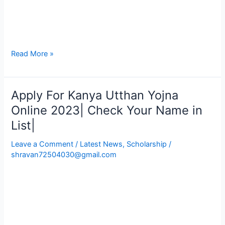
Read More »
Apply For Kanya Utthan Yojna
Apply
For
Online 2023| Check Your Name in
Kanya
List|
Utthan
Yojna
Leave a Comment
/
Latest News
,
Scholarship
/
Online
shravan72504030@gmail.com
2023|
Check
Your
Name
in