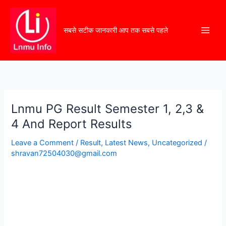
सबसे सटीक जानकारी आप तक सबसे पहले
Lnmu PG Result Semester 1, 2,3 &
Lnmu
PG
4 And Report Results
Result
Leave a Comment
/
Result
,
Latest News
,
Uncategorized
/
Semester
shravan72504030@gmail.com
1,
2,3
&
4
And
Report