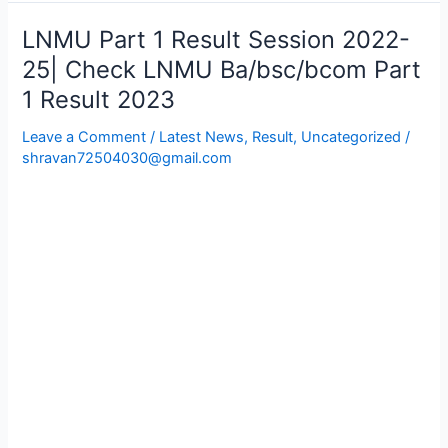
LNMU Part 1 Result Session 2022-
LNMU
Part
25| Check LNMU Ba/bsc/bcom Part
1
1 Result 2023
Result
Session
Leave a Comment
/
Latest News
,
Result
,
Uncategorized
/
2022-
shravan72504030@gmail.com
25|
Check
LNMU
Ba/bsc/bcom
Part
1
Result
2023