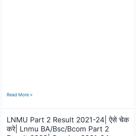
Read More »
LNMU Part 2 Result 2021-24| ऐसे चेक
LNMU
Part
करे| Lnmu BA/Bsc/Bcom Part 2
2