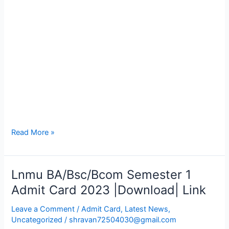
Read More »
Lnmu BA/Bsc/Bcom Semester 1
Lnmu
BA/Bsc/Bcom
Admit Card 2023 |Download| Link
Semester
Leave a Comment
/
Admit Card
,
Latest News
,
1
Uncategorized
/
shravan72504030@gmail.com
Admit