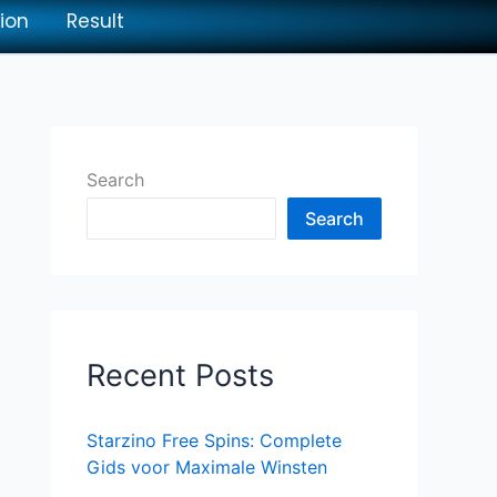
ion
Result
Search
Search
Recent Posts
Starzino Free Spins: Complete
Gids voor Maximale Winsten