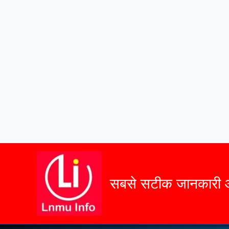
Skip
to
content
सबसे सटीक जानकारी 