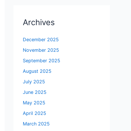
Archives
December 2025
November 2025
September 2025
August 2025
July 2025
June 2025
May 2025
April 2025
March 2025