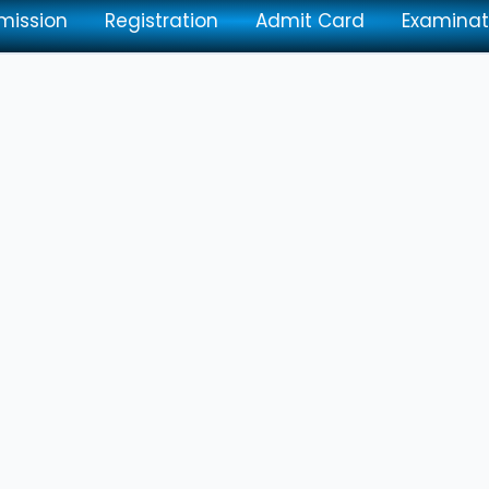
mission
Registration
Admit Card
Examinat