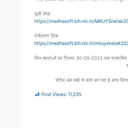
सूची लिंक
https://medhasoft.bih.nic.in/MKUYSnatak2
पंजीकरण लिंक
https://medhasoft.bih.nic.in/mkuysnatak20
जिन छात्राओं का रिजल्ट 30-09-2023 तक प्रकाशित हुआ
पोर्टल अब सही से काम कर रहा है अगर लिस्
Post Views:
11,235