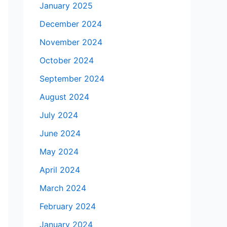
January 2025
December 2024
November 2024
October 2024
September 2024
August 2024
July 2024
June 2024
May 2024
April 2024
March 2024
February 2024
January 2024