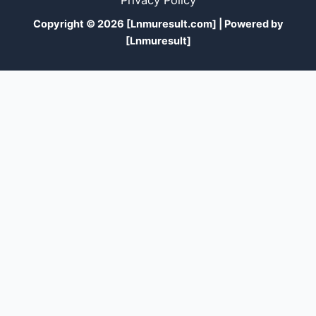
Privacy Policy
Copyright © 2026 [Lnmuresult.com] | Powered by
[Lnmuresult]