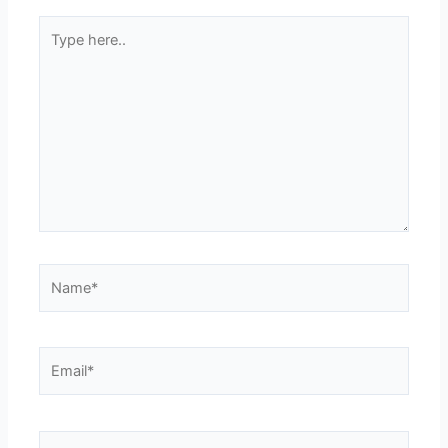
Type
here..
Name*
Email*
Website