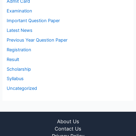
Admit Card
Examination
Important Question Paper
Latest News
Previous Year Question Paper
Registration
Result
Scholarship
Syllabus
Uncategorized
About Us
Contact Us