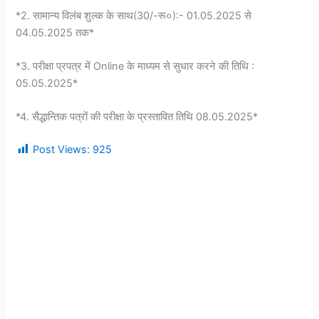
*2. सामान्य विलंब शुल्क के साथ(30/-रू०):- 01.05.2025 से
04.05.2025 तक*
*3. परीक्षा प्रपत्र में Online के माध्यम से सुधार करने की तिथि :
05.05.2025*
*4. सैद्धान्तिक पत्रों की परीक्षा के प्रस्तावित तिथि 08.05.2025*
Post Views:
925