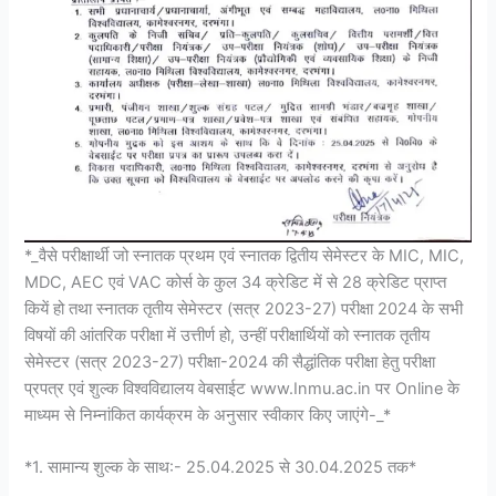
*_वैसे परीक्षार्थी जो स्नातक प्रथम एवं स्नातक द्वितीय सेमेस्टर के MIC, MIC,
MDC, AEC एवं VAC कोर्स के कुल 34 क्रेडिट में से 28 क्रेडिट प्राप्त
कियें हो तथा स्नातक तृतीय सेमेस्टर (सत्र 2023-27) परीक्षा 2024 के सभी
विषयों की आंतरिक परीक्षा में उत्तीर्ण हो, उन्हीं परीक्षार्थियों को स्नातक तृतीय
सेमेस्टर (सत्र 2023-27) परीक्षा-2024 की सैद्धांतिक परीक्षा हेतु परीक्षा
प्रपत्र एवं शुल्क विश्वविद्यालय वेबसाईट www.Inmu.ac.in पर Online के
माध्यम से निम्नांकित कार्यक्रम के अनुसार स्वीकार किए जाएंगे-_*
*1. सामान्य शुल्क के साथ:- 25.04.2025 से 30.04.2025 तक*