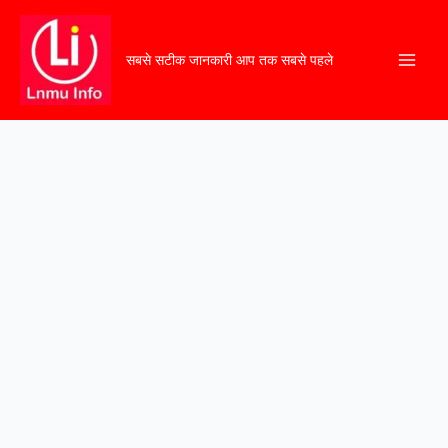
सबसे सटीक जानकारी आप तक सबसे पहले