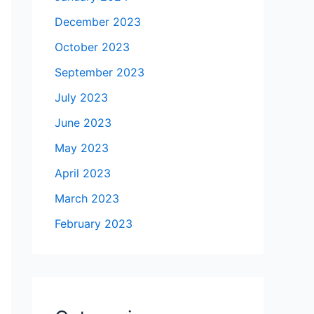
December 2023
October 2023
September 2023
July 2023
June 2023
May 2023
April 2023
March 2023
February 2023