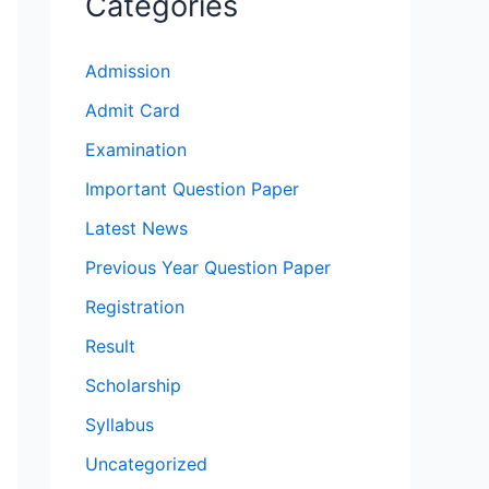
Categories
Admission
Admit Card
Examination
Important Question Paper
Latest News
Previous Year Question Paper
Registration
Result
Scholarship
Syllabus
Uncategorized