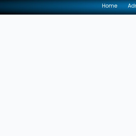
Home
Ad