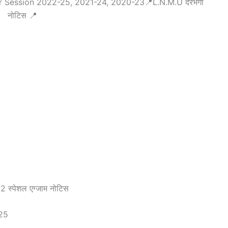
 Session 2022-25, 2021-24, 2020-23📍L.N.M.U दरभंगा
नोटिस 📍
ट 2 स्पेशल एग्जाम नोटिस
025