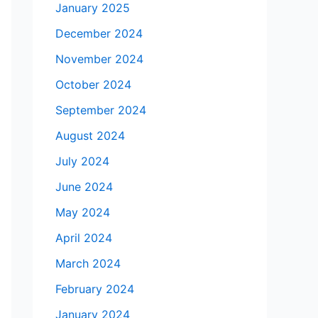
January 2025
December 2024
November 2024
October 2024
September 2024
August 2024
July 2024
June 2024
May 2024
April 2024
March 2024
February 2024
January 2024