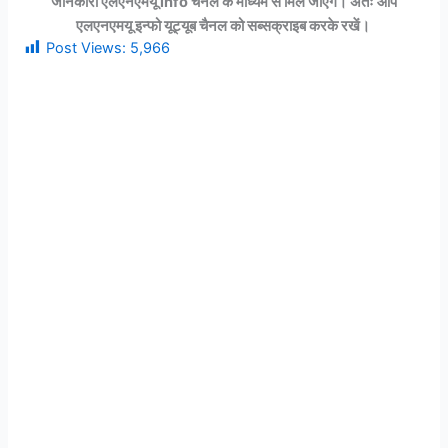
जानकारी एलएनएमयू info चैनल के माध्यम से मिल जाएंगे। अतः आप
एलएनएमयू इन्फो यूट्यूब चैनल को सब्सक्राइब करके रखें।
Post Views:
5,966