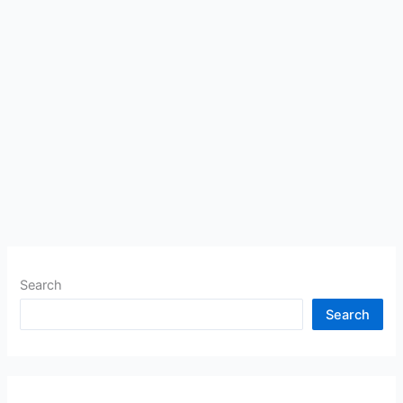
Search
Search