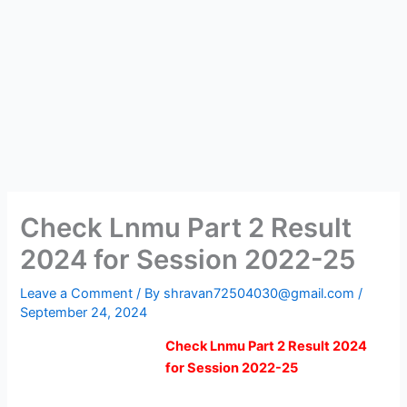
Check Lnmu Part 2 Result
2024 for Session 2022-25
Leave a Comment
/ By
shravan72504030@gmail.com
/
September 24, 2024
Check Lnmu Part 2 Result 2024
for Session 2022-25