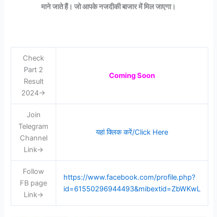
माने जाते हैं। जो आपके नजदीकी बाजार में मिल जाएगा।
Check
Part 2
Coming Soon
Result
2024→
Join
Telegram
यहां क्लिक करें/Click Here
Channel
Link→
Follow
https://www.facebook.com/profile.php?
FB page
id=61550296944493&mibextid=ZbWKwL
Link→