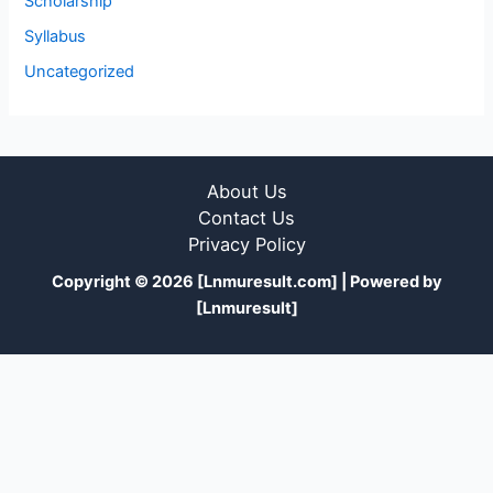
Scholarship
Syllabus
Uncategorized
About Us
Contact Us
Privacy Policy
Copyright © 2026 [Lnmuresult.com] | Powered by
[Lnmuresult]