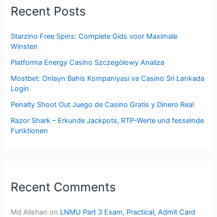
Recent Posts
Starzino Free Spins: Complete Gids voor Maximale
Winsten
Platforma Energy Casino Szczegółowy Analiza
Mostbet: Onlayn Bahis Kompaniyasi va Casino Sri Lankada
Login
Penalty Shoot Out Juego de Casino Gratis y Dinero Real
Razor Shark – Erkunde Jackpots, RTP-Werte und fesselnde
Funktionen
Recent Comments
Md Alishan
on
LNMU Part 3 Exam, Practical, Admit Card