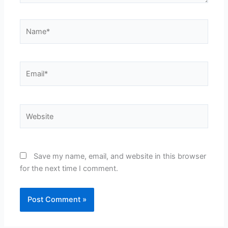
Name*
Email*
Website
Save my name, email, and website in this browser
for the next time I comment.