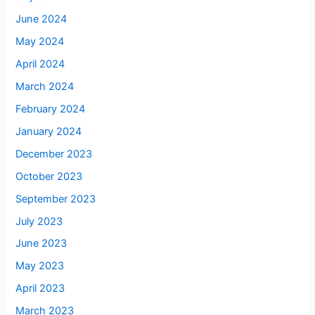
June 2024
May 2024
April 2024
March 2024
February 2024
January 2024
December 2023
October 2023
September 2023
July 2023
June 2023
May 2023
April 2023
March 2023