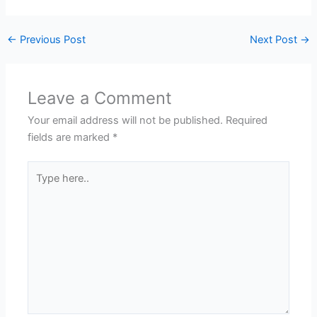
←
Previous Post
Next Post
→
Leave a Comment
Your email address will not be published.
Required
fields are marked
*
Type
here..