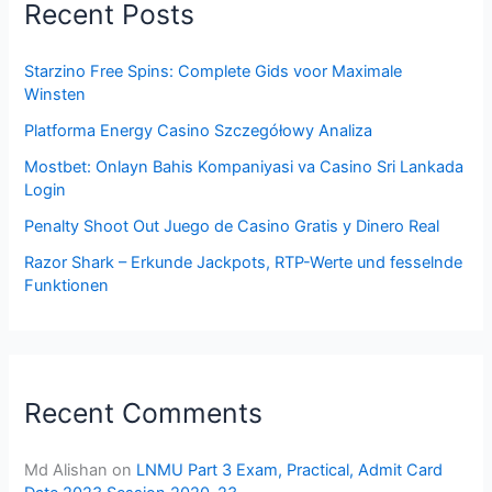
Recent Posts
Starzino Free Spins: Complete Gids voor Maximale
Winsten
Platforma Energy Casino Szczegółowy Analiza
Mostbet: Onlayn Bahis Kompaniyasi va Casino Sri Lankada
Login
Penalty Shoot Out Juego de Casino Gratis y Dinero Real
Razor Shark – Erkunde Jackpots, RTP-Werte und fesselnde
Funktionen
Recent Comments
Md Alishan
on
LNMU Part 3 Exam, Practical, Admit Card