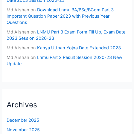
Date 2023 Session 2020-23
Md Alishan
on
Download Lnmu BA/BSc/BCom Part 3
Important Question Paper 2023 with Previous Year
Questions
Md Alishan
on
LNMU Part 3 Exam Form Fill Up, Exam Date
2023 Session 2020-23
Md Alishan
on
Kanya Utthan Yojna Date Extended 2023
Md Alishan
on
Lnmu Part 2 Result Session 2020-23 New
Update
Archives
December 2025
November 2025