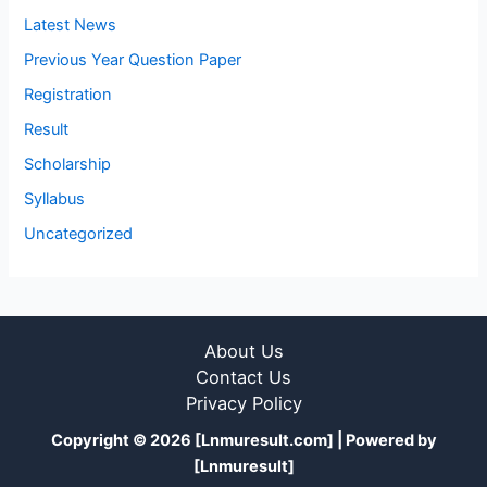
Latest News
Previous Year Question Paper
Registration
Result
Scholarship
Syllabus
Uncategorized
About Us
Contact Us
Privacy Policy
Copyright © 2026 [Lnmuresult.com] | Powered by
[Lnmuresult]