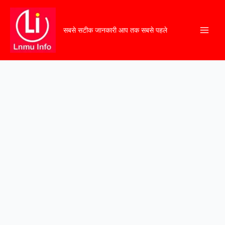
सबसे सटीक जानकारी आप तक सबसे पहले