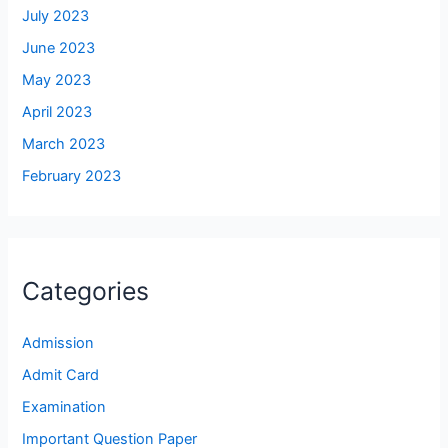
July 2023
June 2023
May 2023
April 2023
March 2023
February 2023
Categories
Admission
Admit Card
Examination
Important Question Paper