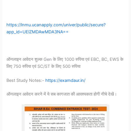
https://lnmu.ucanapply.com/univer/public/secure?
app_id=UElZMDAwMDA3NA==
ऑनलाइन आवेदन शुल्क Gen के लिए 1000 रुपिया एवं EBC, BC, EWS के
लिए 750 रुपिया एवं SC/ST के लिए 500 रुपिया
Best Study Notes:-
https://examdaur.in/
ऑनलाइन आवेदन करने में ये सब कागजात की आवश्यकता होगी नीचे देखें।