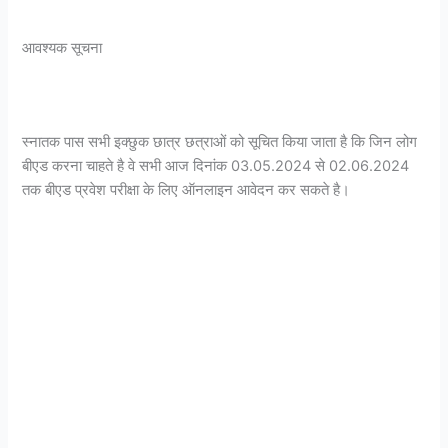
आवश्यक सूचना
स्नातक पास सभी इक्छुक छात्र छत्राओं को सूचित किया जाता है कि जिन लोग
बीएड करना चाहते है वे सभी आज दिनांक 03.05.2024 से 02.06.2024
तक बीएड प्रवेश परीक्षा के लिए ऑनलाइन आवेदन कर सकते है।